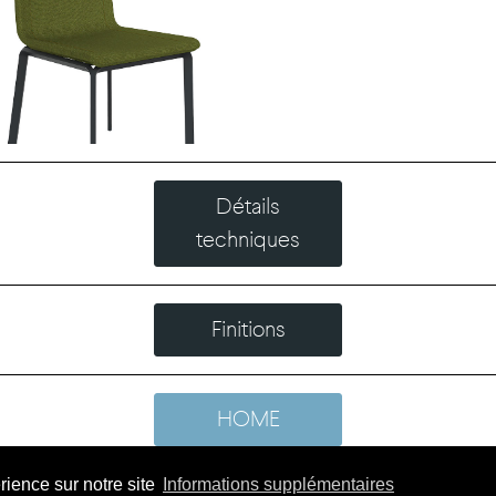
Détails
techniques
Finitions
HOME
érience sur notre site
Informations supplémentaires