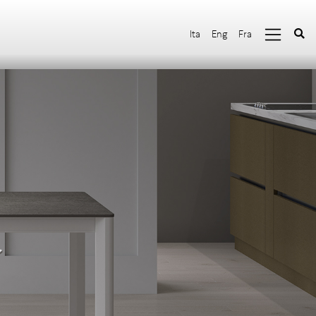
Ita
Eng
Fra