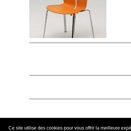
Ce site utilise des cookies pour vous offrir la meilleure exp
DEXO - PI 02527680132
Privacy